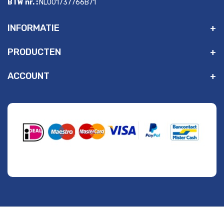
BTW nr. :
NL001737766B71
INFORMATIE
PRODUCTEN
ACCOUNT
" alt="Payment Methods" />