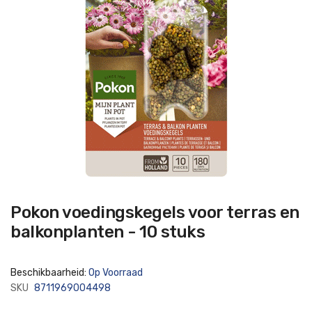
Ga
Pokon voedingskegels voor terras en
naar
het
balkonplanten - 10 stuks
begin
van
de
afbeeldingen-
Beschikbaarheid:
Op Voorraad
gallerij
SKU
8711969004498