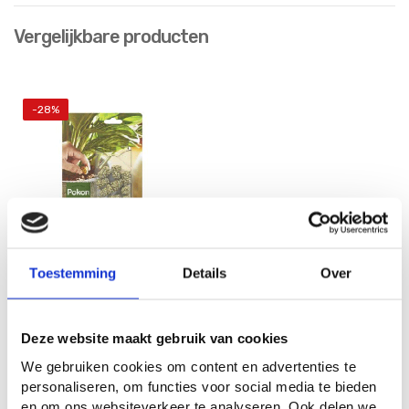
Vergelijkbare producten
-28%
Toestemming
Details
Over
Pokon Kamerplanten
voedingskegels 10st.
3
4
15
39
Deze website maakt gebruik van cookies
We gebruiken cookies om content en advertenties te
personaliseren, om functies voor social media te bieden
en om ons websiteverkeer te analyseren. Ook delen we