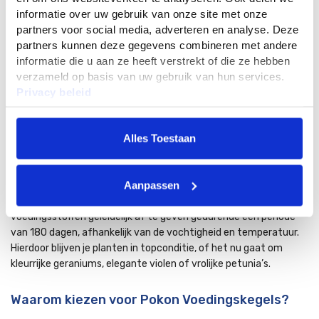
informatie over uw gebruik van onze site met onze
partners voor social media, adverteren en analyse. Deze
partners kunnen deze gegevens combineren met andere
Details
informatie die u aan ze heeft verstrekt of die ze hebben
verzameld op basis van uw gebruik van hun services.
Privacy beleid
Pokon voedingskegels voor terras en
balkonplanten
Alles Toestaan
De Pokon Voedingskegels zijn de ideale oplossing voor
tuinliefhebbers die hun terras- en balkonplanten optimaal willen
Aanpassen
verzorgen zonder voortdurend aan hun voeding te moeten
denken. Deze slimme voedingskegels zijn ontworpen om
voedingsstoffen geleidelijk af te geven gedurende een periode
van 180 dagen, afhankelijk van de vochtigheid en temperatuur.
Hierdoor blijven je planten in topconditie, of het nu gaat om
kleurrijke geraniums, elegante violen of vrolijke petunia’s.
Waarom kiezen voor Pokon Voedingskegels?