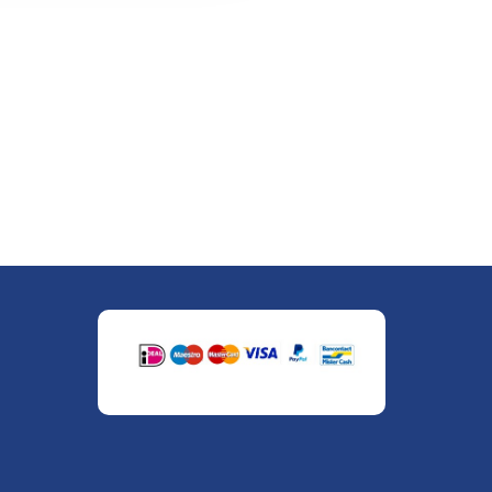
" alt="Payment Methods" />