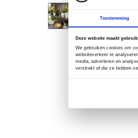
Toestemming
Ga
naar
Deze website maakt gebruik
het
begin
We gebruiken cookies om cont
van
de
websiteverkeer te analyseren
afbeeldingen-
media, adverteren en analys
gallerij
verstrekt of die ze hebben 