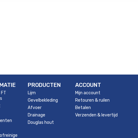
MATIE
PRODUCTEN
ACCOUNT
 FT
Lijm
Mijn account
s
Gevelbekleding
Retouren & ruilen
t
Afvoer
Betalen
Drainage
Verzenden & levertijd
enten
Douglas hout
ofreinige