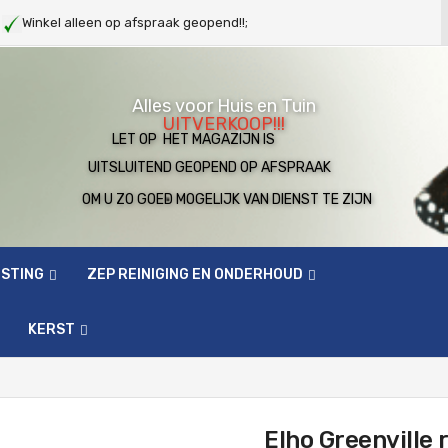
g
Winkel alleen op afspraak geopend!!;
Alles voor Huis en Tuin
UITVERKOOP!!!
LET OP HET MAGAZIJN IS
UITSLUITEND GEOPEND OP AFSPRAAK
OM U ZO GOED MOGELIJK VAN DIENST TE ZIJN
ESTING
ZEP REINIGING EN ONDERHOUD
KERST
Elho Greenvill