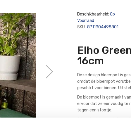
Beschikbaarheid:
Op
Voorraad
SKU
8711904498801
Elho Green
16cm
Deze design bloempot is gesch
omdat de bloempot vorstbeste
geschikt voor binnen. Uitste
De bloempot is gemaakt van g
ervoor dat ze eenvoudig te r
tegen een stootje.
Afmeting bloempot: Diamet
Vorstbestendig: Ja