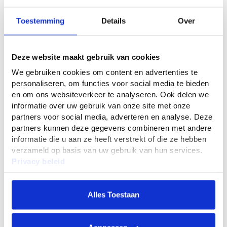
Verkrijgbaar in diverse diameters. Selecteer een optie in de lijst.
Toestemming
Details
Over
8
94
Diameter
Deze website maakt gebruik van cookies
We gebruiken cookies om content en advertenties te
personaliseren, om functies voor social media te bieden
en om ons websiteverkeer te analyseren. Ook delen we
In Winkelwagen
informatie over uw gebruik van onze site met onze
partners voor social media, adverteren en analyse. Deze
partners kunnen deze gegevens combineren met andere
informatie die u aan ze heeft verstrekt of die ze hebben
verzameld op basis van uw gebruik van hun services.
Privacy beleid
Details
Alles Toestaan
Reviews