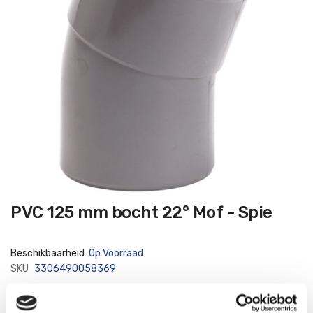
Ga
PVC 125 mm bocht 22° Mof - Spie
naar
het
begin
van
Beschikbaarheid:
Op Voorraad
de
afbeeldingen-
SKU
3306490058369
gallerij
PVC bocht 22 graden met 2 zijdig een lijmmof. Kleur grijs