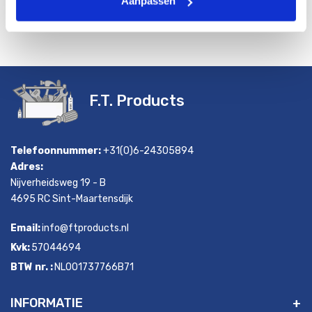
Aanpassen
F.T. Products
Telefoonnummer:
+31(0)6-24305894
Adres:
Nijverheidsweg 19 - B
4695 RC Sint-Maartensdijk
Email:
info@ftproducts.nl
Kvk:
57044694
BTW nr. :
NL001737766B71
INFORMATIE