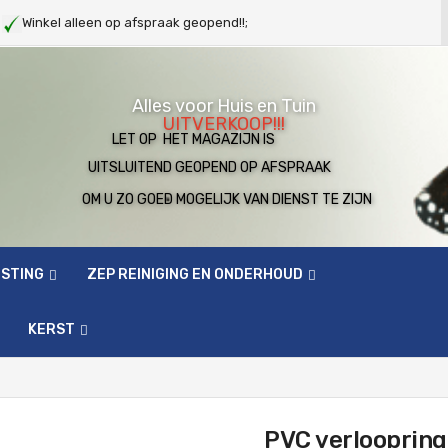
g
Winkel alleen op afspraak geopend!!;
Alles voor Huis en Tuin
UITVERKOOP!!!
LET OP HET MAGAZIJN IS
UITSLUITEND GEOPEND OP AFSPRAAK
OM U ZO GOED MOGELIJK VAN DIENST TE ZIJN
ESTING
ZEP REINIGING EN ONDERHOUD
KERST
PVC verlooprin