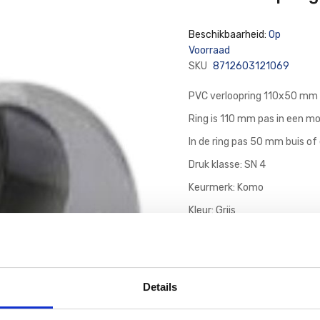
Beschikbaarheid:
Op
Voorraad
SKU
8712603121069
PVC verloopring 110x50 mm 
Ring is 110 mm pas in een m
In de ring pas 50 mm buis o
Druk klasse: SN 4
Keurmerk: Komo
Kleur: Grijs
Details
2
2
85
85