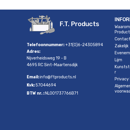
INFOR
F.T. Products
Waarom
Product
Contac
Telefoonnummer:
+31(0)6-24305894
Zakelijk
Adres:
Evenem
Nijverheidsweg 19 - B
Lijm
4695 RC Sint-Maartensdijk
Kunstst
r
Email:
info@ftproducts.nl
Privacy 
Kvk:
57044694
Algeme
voorwa
BTW nr. :
NL001737766B71