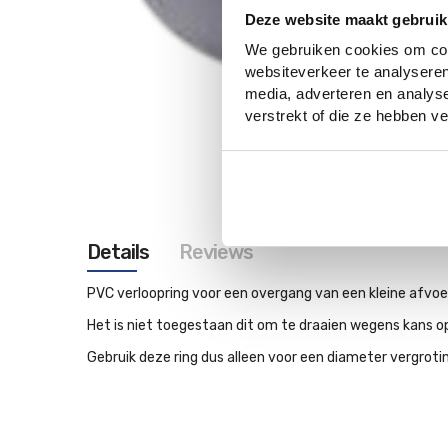
Deze website maakt gebruik
We gebruiken cookies om cont
websiteverkeer te analyseren
media, adverteren en analys
verstrekt of die ze hebben 
Ga
naar
het
begin
van
de
Details
Reviews
afbeeldingen-
gallerij
PVC verloopring voor een overgang van een kleine afvoe
Het is niet toegestaan dit om te draaien wegens kans o
Gebruik deze ring dus alleen voor een diameter vergro