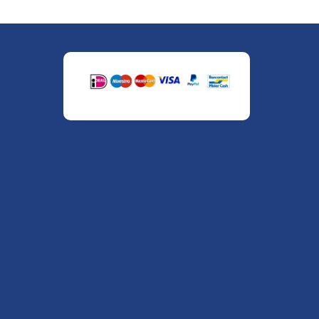
" alt="Payment Methods" />