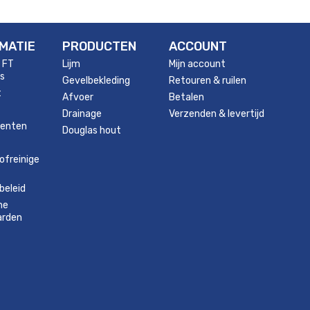
MATIE
PRODUCTEN
ACCOUNT
 FT
Lijm
Mijn account
s
Gevelbekleding
Retouren & ruilen
t
Afvoer
Betalen
Drainage
Verzenden & levertijd
enten
Douglas hout
ofreinige
beleid
ne
arden