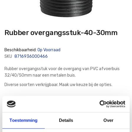
Ga
Rubber overgangsstuk-40-30mm
naar
het
begin
van
Beschikbaarheid:
Op Voorraad
de
afbeeldingen-
SKU
8716936000466
gallerij
Rubber overgangsstuk voor de overgang van PVC afvoerbuis
32/40/50mm naar een metalen buis.
Diverse soorten verkrijgbaar. Maak uw keuze bij de opties.
3
35
Diameter
Toestemming
Details
Over