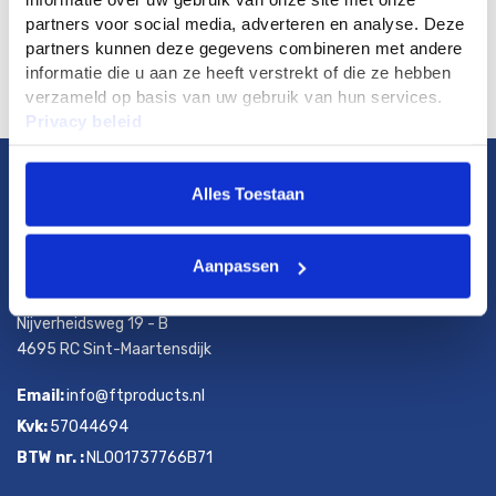
partners voor social media, adverteren en analyse. Deze
partners kunnen deze gegevens combineren met andere
informatie die u aan ze heeft verstrekt of die ze hebben
verzameld op basis van uw gebruik van hun services.
Privacy beleid
F.T. Products
Alles Toestaan
Aanpassen
Telefoonnummer:
+31(0)6-24305894
Adres:
Nijverheidsweg 19 - B
4695 RC Sint-Maartensdijk
Email:
info@ftproducts.nl
Kvk:
57044694
BTW nr. :
NL001737766B71