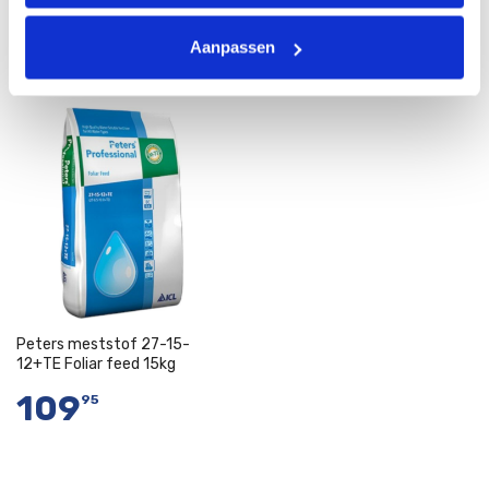
12+TE Foliar Feed 500 gram
12+TE Foliar Feed 1 kg
6
9
95
95
Aanpassen
In Winkelwagen
In Winkelwagen
Peters meststof 27-15-
12+TE Foliar feed 15kg
109
95