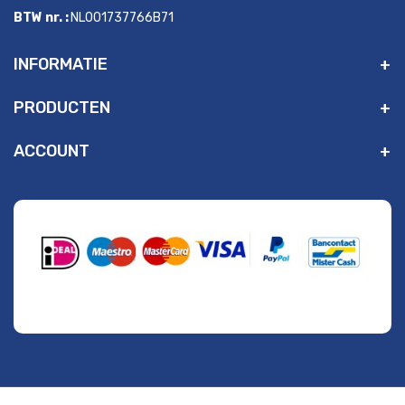
BTW nr. :
NL001737766B71
INFORMATIE
PRODUCTEN
ACCOUNT
" alt="Payment Methods" />