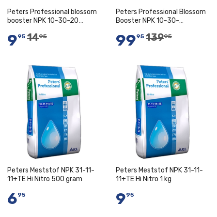
Peters Professional blossom
Peters Professional Blossom
booster NPK 10-30-20
Booster NPK 10-30-
+2MgO+TE 1 kg
20+2MgO+TE 15 kg
9
99
14
139
95
95
95
95
In Winkelwagen
Niet op voorraad
Peters Meststof NPK 31-11-
Peters Meststof NPK 31-11-
11+TE Hi Nitro 500 gram
11+TE Hi Nitro 1 kg
6
9
95
95