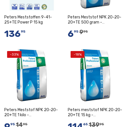
Peters Meststoffen 9-41-
Peters Meststof NPK 20-20-
25+TE Power P 15 kg
20+TE 500 gram -
Kuipplantenmest
136
6
9
95
95
95
-33%
-18%
In Winkelwagen
In Winkelwagen
Peters Meststof NPK 20-20-
Peters meststof NPK 20-20-
20+TE 1 kilo -
20+TE 15 kg -
Kuipplantenmest
Kuipplantenmest
9
114
14
139
95
95
65
95