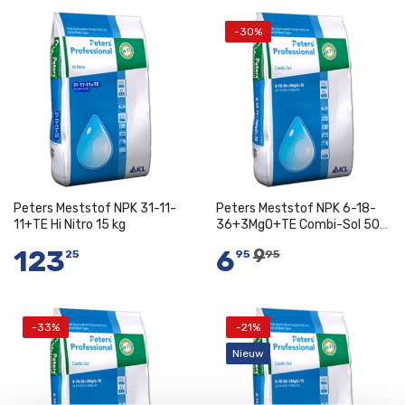
-30%
In Winkelwagen
In Winkelwagen
Peters Meststof NPK 31-11-
Peters Meststof NPK 6-18-
11+TE Hi Nitro 15 kg
36+3MgO+TE Combi-Sol 500
gram
123
6
9
25
95
95
-33%
-21%
In Winkelwagen
Nieuw
Niet op voorraad