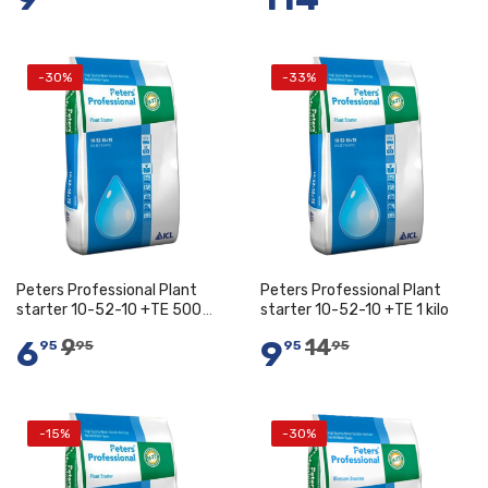
-30%
-33%
In Winkelwagen
In Winkelwagen
Peters Professional Plant
Peters Professional Plant
starter 10-52-10 +TE 500
starter 10-52-10 +TE 1 kilo
gram
6
9
9
14
95
95
95
95
-15%
-30%
In Winkelwagen
In Winkelwagen