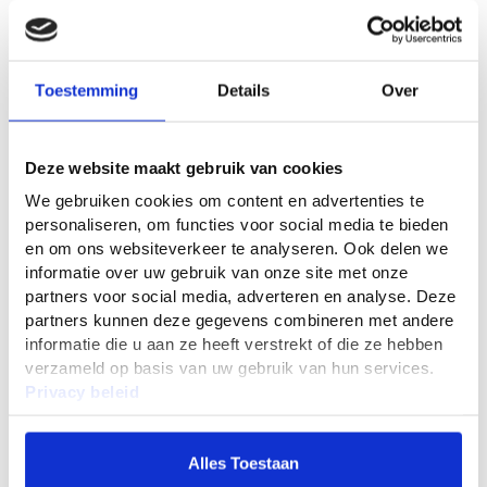
Toestemming
Details
Over
Peters Meststof NPK 6-18-
Peters Meststof 6-18-
36+3MgO+TE Combi-Sol 1 kg
36+3MgO+TE Combi-Sol 15kg
Deze website maakt gebruik van cookies
9
134
14
169
95
95
00
95
We gebruiken cookies om content en advertenties te
personaliseren, om functies voor social media te bieden
en om ons websiteverkeer te analyseren. Ook delen we
informatie over uw gebruik van onze site met onze
In Winkelwagen
In Winkelwagen
partners voor social media, adverteren en analyse. Deze
partners kunnen deze gegevens combineren met andere
informatie die u aan ze heeft verstrekt of die ze hebben
verzameld op basis van uw gebruik van hun services.
Privacy beleid
Alles Toestaan
Peters Meststoffen 27-15-
Peters Meststoffen 27-15-