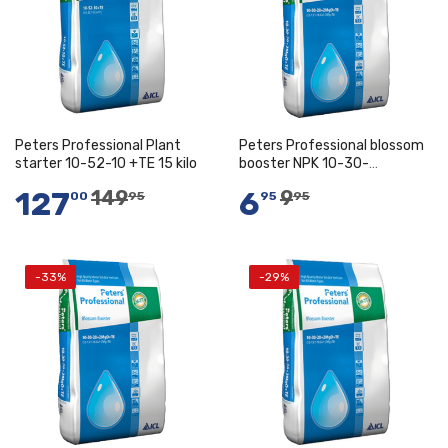
Peters Professional Plant
Peters Professional blossom
starter 10-52-10 +TE 15 kilo
booster NPK 10-30-
20+2MgO+TE 500 gram
127
6
149
9
00
95
95
95
-33%
-29%
In Winkelwagen
In Winkelwagen