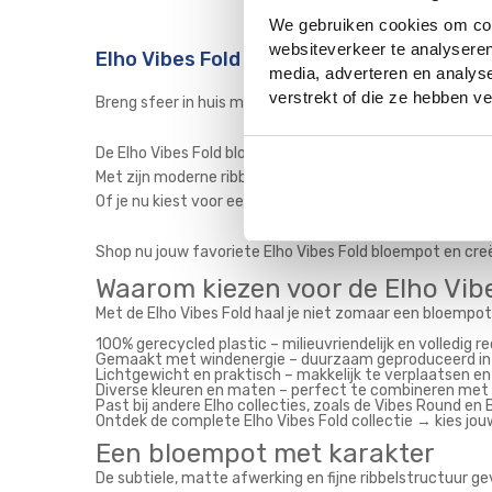
We gebruiken cookies om cont
websiteverkeer te analyseren
Elho Vibes Fold Bloempotten – Duurzaam D
media, adverteren en analys
verstrekt of die ze hebben 
Breng sfeer in huis met de Elho Vibes Fold
De Elho Vibes Fold bloempot is dé perfecte combinatie 
Met zijn moderne ribbelstructuur, zachte kleuren en ele
Of je nu kiest voor een trendy kamerplant, een luchtzuive
Shop nu jouw favoriete Elho Vibes Fold bloempot en creëer 
Waarom kiezen voor de Elho Vib
Met de Elho Vibes Fold haal je niet zomaar een bloempot
100% gerecycled plastic – milieuvriendelijk en volledig r
Gemaakt met windenergie – duurzaam geproduceerd in 
Lichtgewicht en praktisch – makkelijk te verplaatsen e
Diverse kleuren en maten – perfect te combineren met el
Past bij andere Elho collecties, zoals de Vibes Round en B
Ontdek de complete Elho Vibes Fold collectie → kies jou
Een bloempot met karakter
De subtiele, matte afwerking en fijne ribbelstructuur gev