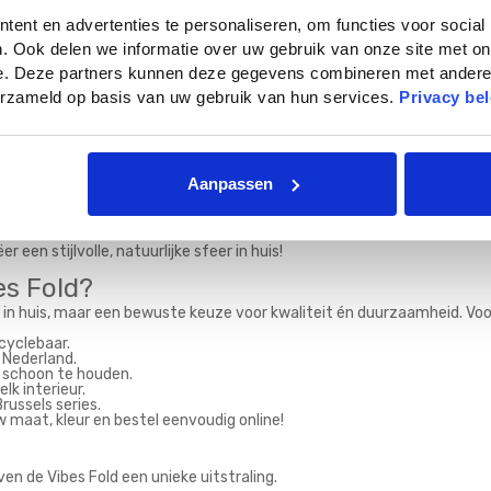
ent en advertenties te personaliseren, om functies voor social
. Ook delen we informatie over uw gebruik van onze site met on
esign voor een Stijlvol Interieur
e. Deze partners kunnen deze gegevens combineren met andere i
verzameld op basis van uw gebruik van hun services.
Privacy bel
van stijl, duurzaamheid en gebruiksgemak.
gante rondingen past deze bloempot moeiteloos in elk interieur.
Aanpassen
rende groene vriend of een kleurrijke bloeier — met de Elho Vibes Fold
een stijlvolle, natuurlijke sfeer in huis!
es Fold?
 in huis, maar een bewuste keuze voor kwaliteit én duurzaamheid. Voor
ecyclebaar.
Nederland.
n schoon te houden.
k interieur.
russels series.
w maat, kleur en bestel eenvoudig online!
en de Vibes Fold een unieke uitstraling.