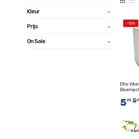
Foto-
Li
Kleur
tabel
-12%
Prijs
On Sale
Elho Vibe
Bloempot
Zijdewit
5
5
25
I