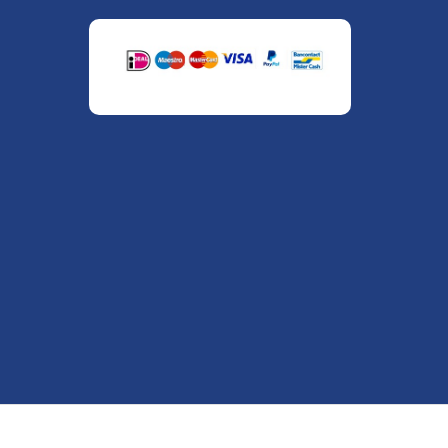
" alt="Payment Methods" />