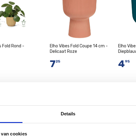
s Fold Rond -
Elho Vibes Fold Coupe 14 cm -
Elho Vib
Delicaat Roze
Diepblau
7
4
25
95
n Winkelwagen
In Winkelwagen
I
Details
 van cookies