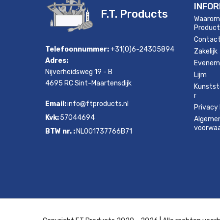
INFOR
F.T. Products
Waarom
Product
Contac
Telefoonnummer:
+31(0)6-24305894
Zakelijk
Adres:
Evenem
Nijverheidsweg 19 - B
Lijm
4695 RC Sint-Maartensdijk
Kunstst
r
Email:
info@ftproducts.nl
Privacy 
Kvk:
57044694
Algeme
voorwa
BTW nr. :
NL001737766B71