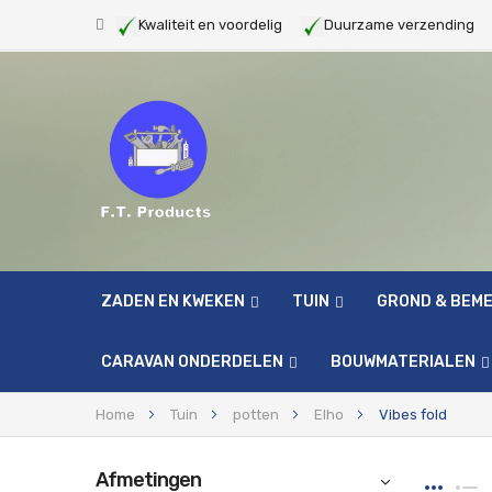
Kwaliteit en voordelig
Duurzame verzendin
ZADEN EN KWEKEN
TUIN
GROND & BEM
CARAVAN ONDERDELEN
BOUWMATERIALEN
Home
Tuin
potten
Elho
Vibes fold
Afmetingen