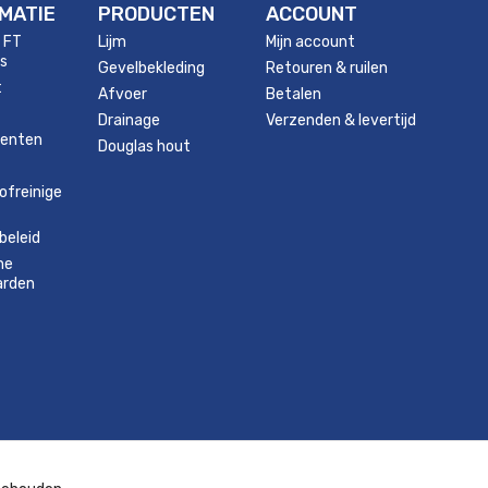
MATIE
PRODUCTEN
ACCOUNT
 FT
Lijm
Mijn account
s
Gevelbekleding
Retouren & ruilen
t
Afvoer
Betalen
Drainage
Verzenden & levertijd
enten
Douglas hout
ofreinige
beleid
ne
arden