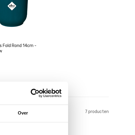
es Fold Rond 14cm -
w
n Winkelwagen
7
producten
Over