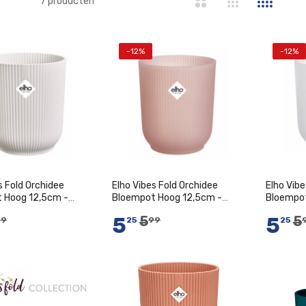
jst
7
producten
-12%
-12%
s Fold Orchidee
Elho Vibes Fold Orchidee
Elho Vibe
 Hoog 12,5cm -
Bloempot Hoog 12,5cm -
Bloempot
frosted pink
Transpar
5
5
5
5
99
25
99
25
n Winkelwagen
In Winkelwagen
I