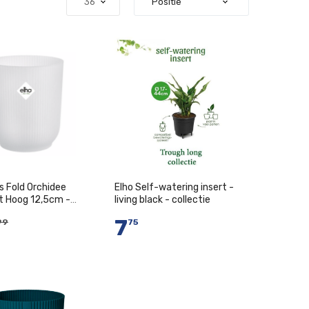
s Fold Orchidee
Elho Self-watering insert -
 Hoog 12,5cm -
living black - collectie
ant
7
99
75
n Winkelwagen
In Winkelwagen