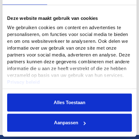
Deze website maakt gebruik van cookies
Wand vetblokhouder Ohio
London vetblokhouder
We gebruiken cookies om content en advertenties te
4
14
19
49
95
99
personaliseren, om functies voor social media te bieden
en om ons websiteverkeer te analyseren. Ook delen we
informatie over uw gebruik van onze site met onze
partners voor social media, adverteren en analyse. Deze
partners kunnen deze gegevens combineren met andere
In Winkelwagen
In Winkelwagen
informatie die u aan ze heeft verstrekt of die ze hebben
verzameld op basis van uw gebruik van hun services.
4
producten
Privacy beleid
Alles Toestaan
Aanpassen