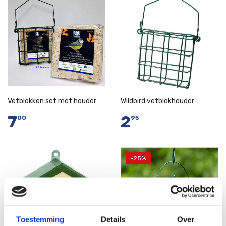
Vetblokken set met houder
Wildbird vetblokhouder
7
2
00
95
-25%
In Winkelwagen
Niet op voorraad
Toestemming
Details
Over