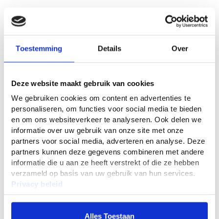
Details
Toestemming
Details
Over
BSI Stop Katten Afweer Granulaat
Last van katten in je tuin die je zaaibedden, oprit of speelzand
Deze website maakt gebruik van cookies
bevuilen? Met BSI Stop Katten Afweer Granulaat bescherm je
jouw buitenruimte op een diervriendelijke en duurzame manier.
We gebruiken cookies om content en advertenties te
Dit granulaat is gemaakt van 100% natuurlijke ingrediënten,
personaliseren, om functies voor social media te bieden
afgeleid van plantenmateriaal. De krachtige, specifieke geur
en om ons websiteverkeer te analyseren. Ook delen we
werkt afwerend voor katten zonder schade toe te brengen aan
informatie over uw gebruik van onze site met onze
mens, dier of natuur. Na verloop van tijd vergaan de korrels
partners voor social media, adverteren en analyse. Deze
vanzelf in de aarde, wat dit product niet alleen effectief, maar
partners kunnen deze gegevens combineren met andere
ook milieuvriendelijk maakt.
informatie die u aan ze heeft verstrekt of die ze hebben
verzameld op basis van uw gebruik van hun services.
Privacy beleid
Waarom kiezen voor BSI Stop Granulaat?
Dit product biedt een langdurige, natuurlijke bescherming tegen
Alles Toestaan
katten, dankzij de afwerende geur die katten onaangenaam