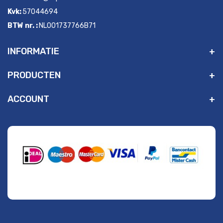
Kvk:
57044694
BTW nr. :
NL001737766B71
INFORMATIE
PRODUCTEN
ACCOUNT
" alt="Payment Methods" />