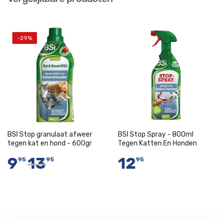
-29%
BSI Stop granulaat afweer
BSI Stop Spray - 800ml
tegen kat en hond - 600gr
Tegen Katten En Honden
9
13
12
95
95
95
Niet op voorraad
Niet op voorraad