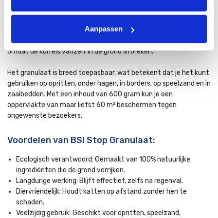
vinden, maar die mensen en honden niet hindert. Je kunt het
granulaat veilig gebruiken in moestuinen, plantenbakken en
Aanpassen
andere gevoelige gebieden zonder risico op verbranding of
schade aan planten. Bovendien is het ecologisch verantwoord
omdat de korrels vanzelf in de grond afbreken.
Het granulaat is breed toepasbaar, wat betekent dat je het kunt
gebruiken op opritten, onder hagen, in borders, op speelzand en in
zaaibedden. Met een inhoud van 600 gram kun je een
oppervlakte van maar liefst 60 m² beschermen tegen
ongewenste bezoekers.
Voordelen van BSI Stop Granulaat:
Ecologisch verantwoord: Gemaakt van 100% natuurlijke
ingrediënten die de grond verrijken.
Langdurige werking: Blijft effectief, zelfs na regenval.
Diervriendelijk: Houdt katten op afstand zonder hen te
schaden.
Veelzijdig gebruik: Geschikt voor opritten, speelzand,