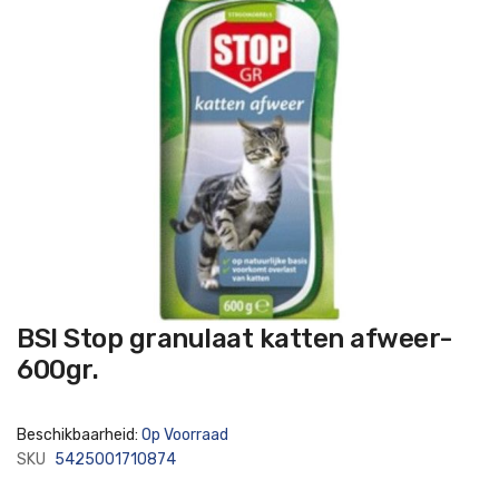
Ga
BSI Stop granulaat katten afweer-
naar
het
600gr.
begin
van
de
afbeeldingen-
Beschikbaarheid:
Op Voorraad
gallerij
SKU
5425001710874