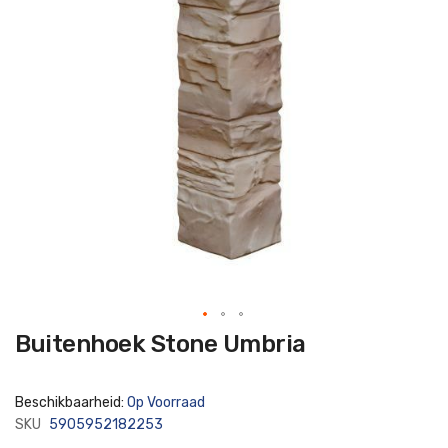
Ga
Buitenhoek Stone Umbria
naar
het
begin
van
Beschikbaarheid:
Op Voorraad
de
afbeeldingen-
SKU
5905952182253
gallerij