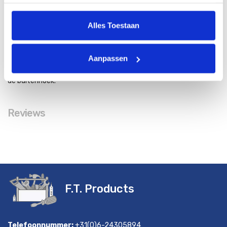
Met deze hoekprofielen kunt u de hoeken van de gevel, wand of
Alles Toestaan
ander oppervlak mooi afwerken in dezelfde stijl als de muur. In
dezelfde kleur, of eventueel een andere kleur voor een opvallend
Aanpassen
uiterlijk. Hoeken worden eerst geplaatst voor het paneel ervoor
gezet wordt. De rand van het paneel valt weg in de sierrand van
de buitenhoek.
Reviews
F.T. Products
Telefoonnummer:
+31(0)6-24305894