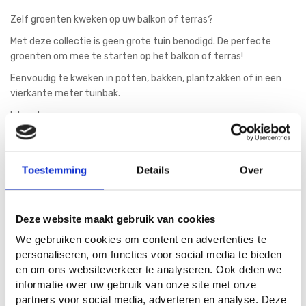
Zelf groenten kweken op uw balkon of terras?
Met deze collectie is geen grote tuin benodigd. De perfecte
groenten om mee te starten op het balkon of terras!
Eenvoudig te kweken in potten, bakken, plantzakken of in een
vierkante meter tuinbak.
Inhoud:
1 zakje Wortel (Parijse markt)
1 zakje Sugar snapp (delikett)
Toestemming
Details
Over
1 zakje Romeinse mini-sla
1 zakje cherry tomaat (Gourmandise)
Deze website maakt gebruik van cookies
1 zakje paprika (Paragon)
We gebruiken cookies om content en advertenties te
1 zakje snackkomkommer (kalimero F1)
personaliseren, om functies voor social media te bieden
6 houten steeketiketten
en om ons websiteverkeer te analyseren. Ook delen we
informatie over uw gebruik van onze site met onze
1 potlood
partners voor social media, adverteren en analyse. Deze