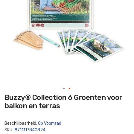
Ga
Buzzy® Collection 6 Groenten voor
naar
het
balkon en terras
begin
van
de
afbeeldingen-
Beschikbaarheid:
Op Voorraad
gallerij
SKU
8711117840824