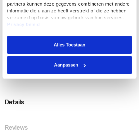
Zaai instructie op achterzijde zakjes zaden.
partners kunnen deze gegevens combineren met andere
informatie die u aan ze heeft verstrekt of die ze hebben
verzameld op basis van uw gebruik van hun services.
4
Privacy beleid
75
Alles Toestaan
In Winkelwagen
Aanpassen
Details
Reviews