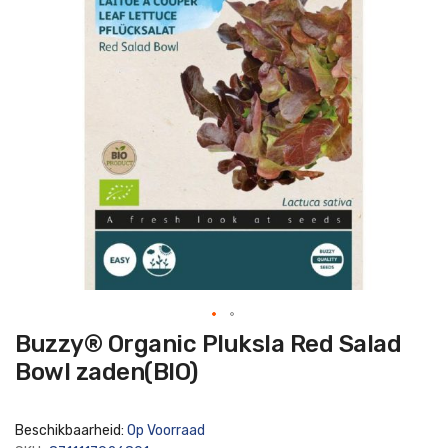
Ga
Buzzy® Organic Pluksla Red Salad
naar
het
Bowl zaden(BIO)
begin
van
de
afbeeldingen-
Beschikbaarheid:
Op Voorraad
gallerij