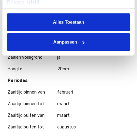
Privacy beleid
Productkenmerken
Ook wel eikenbladsla genoemd
Alles Toestaan
Vormt vele zachte, gekrulde bladeren
Ook mooi als garnering
Aanpassen
Standplaats
Zaaien vollegrond
ja
Hoogte
20cm
Periodes
Zaaitijd binnen van
februari
Zaaitijd binnen tot
maart
Zaaitijd buiten van
maart
Zaaitijd buiten tot
augustus