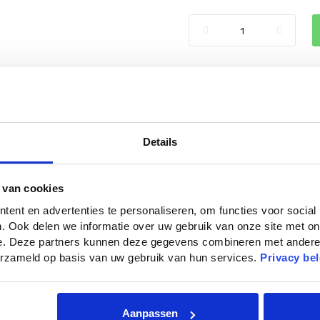
Details
n en vervormen niet onder invloed van wisselende weersomstandighe
 van cookies
ent en advertenties te personaliseren, om functies voor social
. Ook delen we informatie over uw gebruik van onze site met on
e. Deze partners kunnen deze gegevens combineren met andere i
verzameld op basis van uw gebruik van hun services.
Privacy bel
Aanpassen