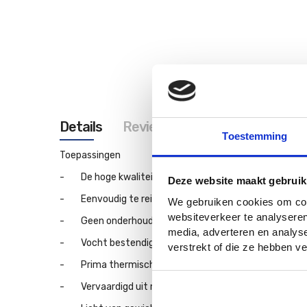
afbeeldingen-
gallerij
Details
Reviews
Toestemming
Toepassingen
- De hoge kwaliteit panelen zijn bestand tegen stote
Deze website maakt gebruik
- Eenvoudig te reinigen.
We gebruiken cookies om cont
websiteverkeer te analyseren
- Geen onderhoud nodig zoals schilderen of schuren.
media, adverteren en analys
- Vocht bestendig.
verstrekt of die ze hebben 
- Prima thermische isolatie.
- Vervaardigd uit milieuvriendelijk materiaal.