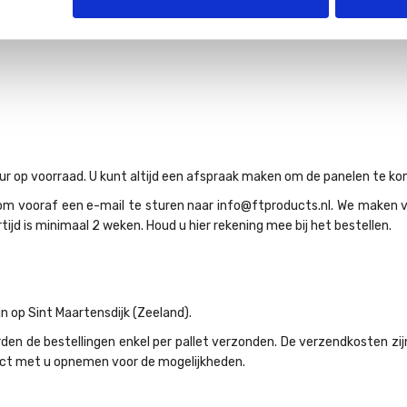
n zonder belasting van de constructie.
entilatie strips te combineren.
ur op voorraad. U kunt altijd een afspraak maken om de panelen te ko
om vooraf een e-mail te sturen naar info@ftproducts.nl. We maken voo
tijd is minimaal 2 weken. Houd u hier rekening mee bij het bestellen.
n op Sint Maartensdijk (Zeeland).
 de bestellingen enkel per pallet verzonden. De verzendkosten zijn 
act met u opnemen voor de mogelijkheden.