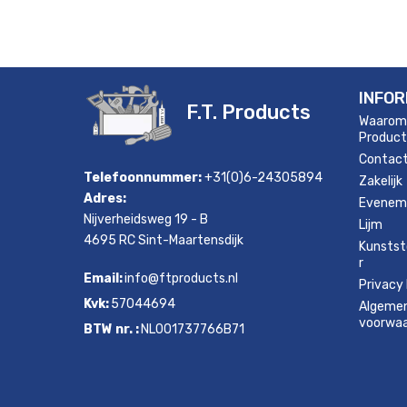
INFOR
F.T. Products
Waarom
Product
Contac
Telefoonnummer:
+31(0)6-24305894
Zakelijk
Adres:
Evenem
Nijverheidsweg 19 - B
Lijm
4695 RC Sint-Maartensdijk
Kunstst
r
Email:
info@ftproducts.nl
Privacy 
Kvk:
57044694
Algeme
voorwa
BTW nr. :
NL001737766B71