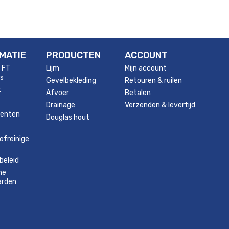
MATIE
PRODUCTEN
ACCOUNT
 FT
Lijm
Mijn account
s
Gevelbekleding
Retouren & ruilen
t
Afvoer
Betalen
Drainage
Verzenden & levertijd
enten
Douglas hout
ofreinige
beleid
ne
arden