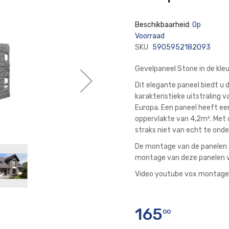
Beschikbaarheid:
Op
Voorraad
SKU
5905952182093
Gevelpaneel Stone in de kleu
Dit elegante paneel biedt u
karakteristieke uitstraling v
Europa. Een paneel heeft ee
oppervlakte van 4,2m². Met 
straks niet van echt te onder
De montage van de panelen i
montage van deze panelen v
Video youtube vox montage
165
00