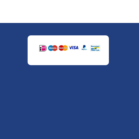
" alt="Payment Methods" />