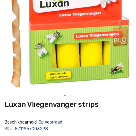
Ga
Luxan Vliegenvanger strips
naar
het
begin
van
Beschikbaarheid:
Op Voorraad
de
afbeeldingen-
SKU
8711957003298
gallerij