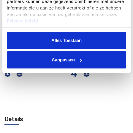
partners kunnen deze gegevens combineren met andere
informatie die u aan ze heeft verstrekt of die ze hebben
verzameld op basis van uw gebruik van hun services.
Privacy beleid
Alles Toestaan
Luxan Vliegenstrip/
BSI Aeroxon Vliegenval
Aanpassen
Vliegenvanger
venstersticker
5
8
4
5
55
45
50
95
Niet op voorraad
Details