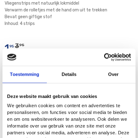
Vliegenstrips met natuurlijk lokmiddel
Verwarm de rolletjes met de hand om uit te trekken
Bevat geen giftige stof
Inhoud: 4 strips
1
3
95
95
Toestemming
Details
Over
In Winkelwagen
Deze website maakt gebruik van cookies
We gebruiken cookies om content en advertenties te
Vergelijkbare producten
personaliseren, om functies voor social media te bieden
en om ons websiteverkeer te analyseren. Ook delen we
informatie over uw gebruik van onze site met onze
partners voor social media, adverteren en analyse. Deze
-34%
-24%