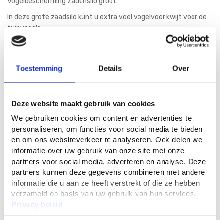
Vogelbescherming zadensilo groot.
In deze grote zaadsilo kunt u extra veel vogelvoer kwijt voor de
tuinvogels.
Er zijn 4 voederplekken.
Geschikt voor strooivoer, zonnebloempitten, vetvoer en
Toestemming
Details
Over
gehakte pinda's.
Makkelijk op te hangen met de ophanghaak aan een boom of
ophangoog.
Deze website maakt gebruik van cookies
De silo wordt geleverd zonder voer. Het vogelvoer is op onze
We gebruiken cookies om content en advertenties te
website te bestellen!
personaliseren, om functies voor social media te bieden
en om ons websiteverkeer te analyseren. Ook delen we
informatie over uw gebruik van onze site met onze
10
60
partners voor social media, adverteren en analyse. Deze
partners kunnen deze gegevens combineren met andere
informatie die u aan ze heeft verstrekt of die ze hebben
verzameld op basis van uw gebruik van hun services.
In Winkelwagen
Privacy beleid