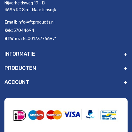
Nijverheidsweg 19 - B
4695 RC Sint-Maartensdijk
Email:
info@ftproducts.nl
Kvk:
57044694
BTW nr. :
NL001737766B71
INFORMATIE
PRODUCTEN
ACCOUNT
" alt="Payment Methods" />