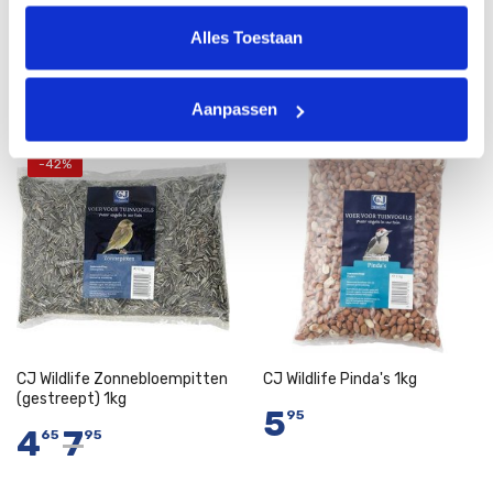
Alles Toestaan
Vergelijkbare producten
Aanpassen
-42%
CJ Wildlife Zonnebloempitten
CJ Wildlife Pinda's 1kg
(gestreept) 1kg
5
95
4
7
65
95