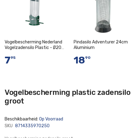
Vogelbescherming Nederland
Pindasilo Adventurer 24cm
Vogelzadensilo Plastic - Ø20
Aluminium
x 31 cm
7
18
95
90
Vogelbescherming plastic zadensilo
groot
Beschikbaarheid:
Op Voorraad
SKU
8714335970250