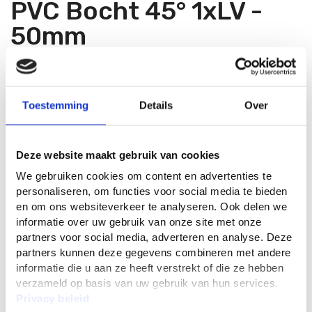
PVC Bocht 45° 1xLV -
50mm
Bocht 45 graden met een diameter van50mm
Toestemming
Details
Over
Materiaal: PVC
Aansluiting: 1x mof - 1x spie
Deze website maakt gebruik van cookies
Kleur: grijs
We gebruiken cookies om content en advertenties te
personaliseren, om functies voor social media te bieden
en om ons websiteverkeer te analyseren. Ook delen we
informatie over uw gebruik van onze site met onze
1
59
partners voor social media, adverteren en analyse. Deze
partners kunnen deze gegevens combineren met andere
informatie die u aan ze heeft verstrekt of die ze hebben
verzameld op basis van uw gebruik van hun services.
In Winkelwagen
Privacy beleid