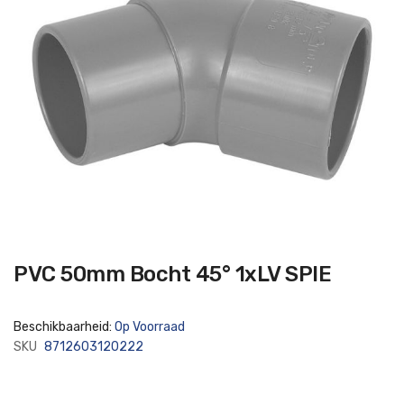
Ga
PVC 50mm Bocht 45° 1xLV SPIE
naar
het
begin
van
Beschikbaarheid:
Op Voorraad
de
afbeeldingen-
SKU
8712603120222
gallerij