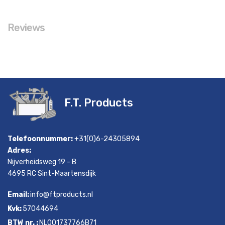
Reviews
F.T. Products
Telefoonnummer:
+31(0)6-24305894
Adres:
Nijverheidsweg 19 - B
4695 RC Sint-Maartensdijk
Email:
info@ftproducts.nl
Kvk:
57044694
BTW nr. :
NL001737766B71