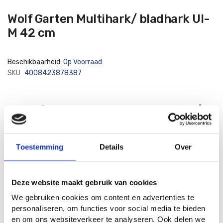
Ga
Wolf Garten Multihark/ bladhark UI-
naar
het
M 42 cm
begin
van
de
afbeeldingen-
Beschikbaarheid:
Op Voorraad
gallerij
SKU
4008423878387
Wolf Garten Multihark/
bladhark UI-M 42 cm
Toestemming
Details
Over
Een kunststof multihark voor het aanvegen van paden en gazon.
Maak uw gazon weer bladvrij, hark de bladeren van het grindpad.
Met deze kunststof multihark kunt u op meerder ondergronden
Deze website maakt gebruik van cookies
aan de slag.
We gebruiken cookies om content en advertenties te
personaliseren, om functies voor social media te bieden
Met een werkbreedte van 42cm is het gazon in mum van tijd
en om ons websiteverkeer te analyseren. Ook delen we
weer schoon.