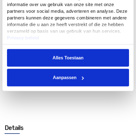
informatie over uw gebruik van onze site met onze
Geschikt voor het wolf garten multistar systeem en klikt met 1
partners voor social media, adverteren en analyse. Deze
klik op 1 van de stelen uit de gelijknamige serie. Wordt geeverd
partners kunnen deze gegevens combineren met andere
zonder de steel!
informatie die u aan ze heeft verstrekt of die ze hebben
Inhoud: 1 stuk multihark (zonder steel)
verzameld op basis van uw gebruik van hun services.
Privacy beleid
13
65
Alles Toestaan
In Winkelwagen
Aanpassen
Details