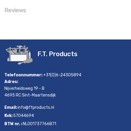
Reviews
F.T. Products
Telefoonnummer:
+31(0)6-24305894
Adres:
Nijverheidsweg 19 - B
4695 RC Sint-Maartensdijk
Email:
info@ftproducts.nl
Kvk:
57044694
BTW nr. :
NL001737766B71