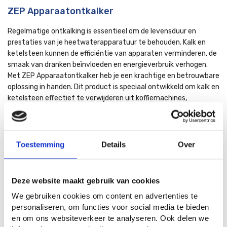
ZEP Apparaatontkalker
Regelmatige ontkalking is essentieel om de levensduur en
prestaties van je heetwaterapparatuur te behouden. Kalk en
ketelsteen kunnen de efficiëntie van apparaten verminderen, de
smaak van dranken beïnvloeden en energieverbruik verhogen.
Met ZEP Apparaatontkalker heb je een krachtige en betrouwbare
oplossing in handen. Dit product is speciaal ontwikkeld om kalk en
ketelsteen effectief te verwijderen uit koffiemachines,
waterkokers en wasmachines, zonder het apparaat te
beschadigen.
Toestemming
Details
Over
Waarom kiezen voor ZEP Apparaatontkalker?
ZEP Apparaatontkalker is ontworpen met gebruiksgemak en
veiligheid in gedachten. Dit product verwijdert niet alleen
Deze website maakt gebruik van cookies
hardnekkige kalkafzettingen, maar zorgt er ook voor dat
We gebruiken cookies om content en advertenties te
apparaten beter blijven functioneren. Door regelmatige
personaliseren, om functies voor social media te bieden
ontkalking voorkom je slijtage en behoud je de originele
en om ons websiteverkeer te analyseren. Ook delen we
prestaties van je apparatuur. Dankzij de geconcentreerde