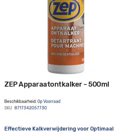
Ga
ZEP Apparaatontkalker - 500ml
naar
het
begin
van
Beschikbaarheid:
Op Voorraad
de
afbeeldingen-
SKU
8717342057730
gallerij
Effectieve Kalkverwijdering voor Optimaal