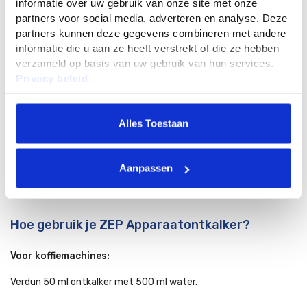
informatie over uw gebruik van onze site met onze
formule werkt het product snel en efficiënt, terwijl het veilig is
partners voor social media, adverteren en analyse. Deze
voor gebruik in diverse apparaten.
partners kunnen deze gegevens combineren met andere
informatie die u aan ze heeft verstrekt of die ze hebben
Voordelen van ZEP Apparaatontkalker:
verzameld op basis van uw gebruik van hun services.
Privacy beleid
Brede toepasbaarheid: Geschikt voor koffiemachines,
waterkokers en wasmachines.
Efficiënte werking: Verwijdert kalk en ketelsteen grondig en
Alles Toestaan
snel.
Verlengde levensduur: Beschermt apparaten tegen schade
door kalk.
Aanpassen
Gemakkelijk in gebruik: Duidelijke instructies voor diverse
toepassingen.
Hoe gebruik je ZEP Apparaatontkalker?
Voor koffiemachines:
Verdun 50 ml ontkalker met 500 ml water.